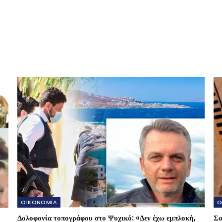
NEXT POST
F1: Αυτόν τον πιλότο ήθελε η Red Bull πριν καταλήξει
στον Yuki Tsunoda
OIKONOMIA
O
Δολοφονία τοπογράφου στο Ψυχικό: «Δεν έχω εμπλοκή,
Σα