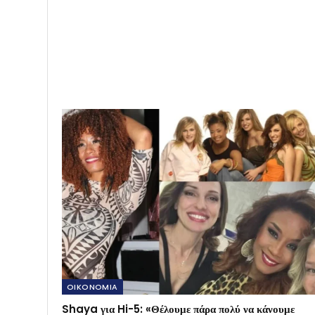
Greeknews24
28171 posts
0 comments
PREV POST
Ισλανδία: Έκρηξη ηφαιστείου – Απομακρύνθηκαν
τουρίστες και κάτοικοι από τις επικίνδυνες ζώνες
OIKONOMIA
Shaya για Hi-5: «Θέλουμε πάρα πολύ να κάνουμε