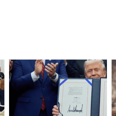
NEXT POST
Την Τουρκία θα επισκεφθεί το σαββατοκύριακο η
πρωθυπουργός της Ιταλίας, Τζόρτζια Μελόνι