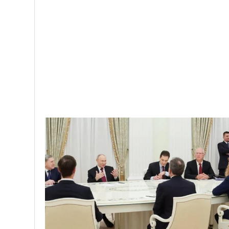
Greeknews24
28171 posts
0 comments
PREV POST
Copa Africa 2024: Πανηγύρισε το Μαρόκο κόντρα
στην Τανζανία