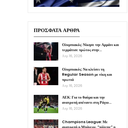
ΠΡΟΣΦΑΤΑ ΑΡΘΡΑ
Ολυμπιακός: Νίκησε την Αρμάνι και
τερμάτισε πρώτος στην…
Απρ 16, 2026
Ολυμπιακός: Να κλείσει τη
Regular Season με νίκη και
πρωτιά
Απρ 16, 2026
ΑΕΚ: Για το θαύμα και την
ανατροπή απέναντι στη Ράγιο…
Απρ 16, 2026
Champions League: Με
ανατροπή η Μπάγερν, “πάλεψε” η