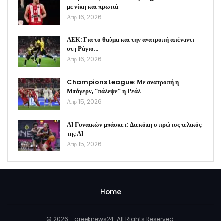
με νίκη και πρωτιά
Απρ 16, 2026
ΑΕΚ: Για το θαύμα και την ανατροπή απέναντι
στη Ράγιο…
Απρ 16, 2026
Champions League: Με ανατροπή η
Μπάγερν, “πάλεψε” η Ρεάλ
Απρ 15, 2026
Α1 Γυναικών μπάσκετ: Διεκόπη ο πρώτος τελικός
της Α1
Απρ 15, 2026
Home
© 2026 - greeknews24. All Rights Reserved.