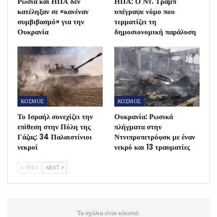
Ρωσία και ΗΠΑ δεν
ΗΠΑ: Ο Ντ. Τραμπ
κατέληξαν σε «κανέναν
υπέγραψε νόμο που
συμβιβασμό» για την
τερματίζει τη
Ουκρανία
δημοσιονομική παράλυση
ΚΟΣΜΟΣ
ΚΟΣΜΟΣ
Το Ισραήλ συνεχίζει την
Ουκρανία: Ρωσικά
επίθεση στην Πόλη της
πλήγματα στην
Γάζας: 34 Παλαιστίνιοι
Ντνιπροπετρόφσκ με έναν
νεκροί
νεκρό και 13 τραυματίες
PREV
NEXT
Τα σχόλια είναι κλειστά.