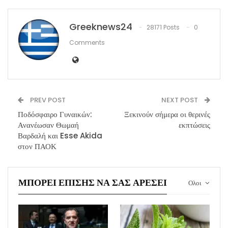
Greeknews24
28171 Posts
0
Comments
PREV POST
NEXT POST
Ποδόσφαιρο Γυναικών:
Ξεκινούν σήμερα οι θερινές
Ανανέωσαν Θωμαή
εκπτώσεις
Βαρδαλή και Esse Akida
στον ΠΑΟΚ
ΜΠΟΡΕΊ ΕΠΊΣΗΣ ΝΑ ΣΑΣ ΑΡΈΣΕΙ
Ολοι