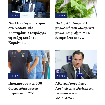
ΥΓΕΙΑ
ΥΓΕΙΑ
Νέο Ογκολογικό Κτίριο
Nόσος Αλτσχάιμερ: Το
στο Νοσοκομείο
μυρωδικό που δυναμώνει
«Σωτηρία»: Σταθμός για
μυαλό και μνήμη – Το
τη Μάχη κατά του
έχουμε όλοι στην…
Καρκίνου…
ΥΓΕΙΑ
ΥΓΕΙΑ
Προκηρύσσονται 530
Άδωνις Γεωργιάδης :
θέσεις ειδικευμένων
Αυτή είναι η αλήθεια για
ιατρών στο ΕΣΥ
το νοσοκομείο
«ΜΕΤΑΞΑ»