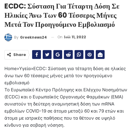
ECDC: Σύσταση Για Τέταρτη Δόση Σε
Ηλικίες Άνω Των 60 Τέσσερις Μήνες
Μετά Τον Προηγούμενο Εμβολιασμό
On
Ιούλ 11, 2022
By
Greeknews24
Share
Home
»
Υγεία
»
ECDC: Σύσταση για τέταρτη δόση σε ηλικίες
άνω των 60 τέσσερις μήνες μετά τον προηγούμενο
εμβολιασμό
Το Ευρωπαϊκό Κέντρο Πρόληψης και Ελέγχου Νοσημάτων
(ECDC) και ο Ευρωπαϊκός Οργανισμός Φαρμάκων (EMA)
συνιστούν τη δεύτερη αναμνηστική δόση των mRNA
εμβολίων COVID-19 σε άτομα μεταξύ 60 και 79 ετών και
άτομα με ιατρικές παθήσεις που τα θέτουν σε υψηλό
κίνδυνο για σοβαρή νόσηση.