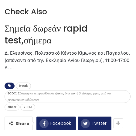
Check Also
Σημεία δωρεάν rapid
test,σήμερα
Δ. Ελευσίνας, Πολιτιστικό Κέντρο Κίμωνος και Παγκάλου,
(απέναντι από την Εκκλησία Αγίου Γεωργίου), 11:00-17:00
Δ. …
break
ECDC: Σύσταση για τέταρτη δόση σε ηλικίες άνω των 60 τέσσερις μήνες μετά τον
προηγούμενο εμβολιασμό
slider
ΥΓΕΙΑ
Facebook
Twitter
Share