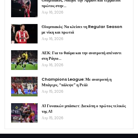
Ολυμπιακός: Νίκησε την Αρμάνι και τερμάτισε
πρώτος στην…
Απρ 16, 2026
Ολυμπιακός: Να κλείσει τη Regular Season
με νίκη και πρωτιά
Απρ 16, 2026
ΑΕΚ: Για το θαύμα και την ανατροπή απέναντι
στη Ράγιο…
Απρ 16, 2026
Champions League: Με ανατροπή η
Μπάγερν, “πάλεψε” η Ρεάλ
Απρ 15, 2026
Α1 Γυναικών μπάσκετ: Διεκόπη ο πρώτος τελικός
της Α1
Απρ 15, 2026