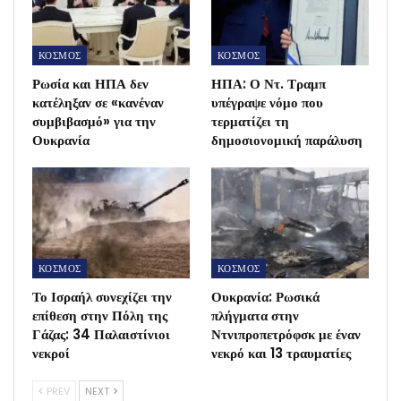
ΚΟΣΜΟΣ
ΚΟΣΜΟΣ
Ρωσία και ΗΠΑ δεν
ΗΠΑ: Ο Ντ. Τραμπ
κατέληξαν σε «κανέναν
υπέγραψε νόμο που
συμβιβασμό» για την
τερματίζει τη
Ουκρανία
δημοσιονομική παράλυση
ΚΟΣΜΟΣ
ΚΟΣΜΟΣ
Το Ισραήλ συνεχίζει την
Ουκρανία: Ρωσικά
επίθεση στην Πόλη της
πλήγματα στην
Γάζας: 34 Παλαιστίνιοι
Ντνιπροπετρόφσκ με έναν
νεκροί
νεκρό και 13 τραυματίες
PREV
NEXT