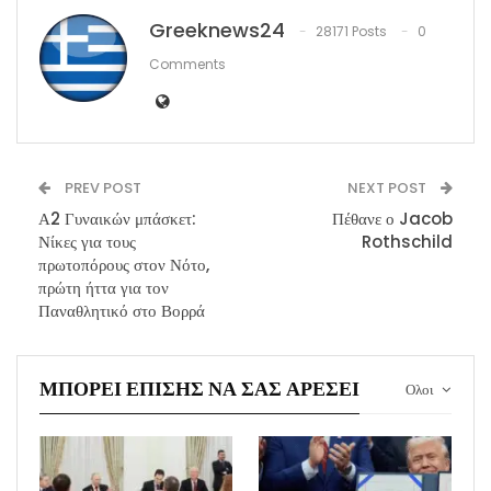
Greeknews24
28171 Posts
0
Comments
PREV POST
NEXT POST
Α2 Γυναικών μπάσκετ:
Πέθανε ο Jacob
Νίκες για τους
Rothschild
πρωτοπόρους στον Νότο,
πρώτη ήττα για τον
Παναθλητικό στο Βορρά
ΜΠΟΡΕΊ ΕΠΊΣΗΣ ΝΑ ΣΑΣ ΑΡΈΣΕΙ
Ολοι