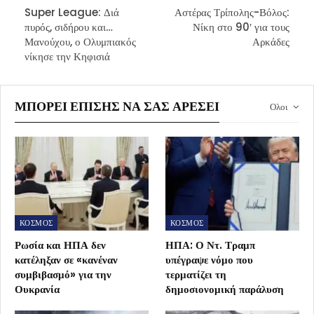
Super League: Διά
Αστέρας Τρίπολης-Βόλος:
πυρός, σιδήρου και…
Νίκη στο 90′ για τους
Μανούχου, ο Ολυμπιακός
Αρκάδες
νίκησε την Κηφισιά
ΜΠΟΡΕΊ ΕΠΊΣΗΣ ΝΑ ΣΑΣ ΑΡΈΣΕΙ
Ολοι
ΚΟΣΜΟΣ
ΚΟΣΜΟΣ
Ρωσία και ΗΠΑ δεν
ΗΠΑ: Ο Ντ. Τραμπ
κατέληξαν σε «κανέναν
υπέγραψε νόμο που
συμβιβασμό» για την
τερματίζει τη
Ουκρανία
δημοσιονομική παράλυση