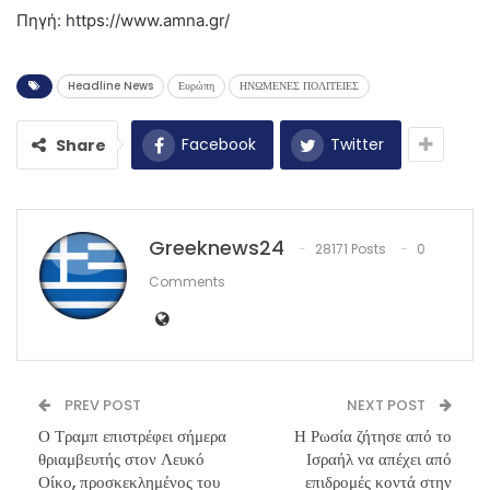
Πηγή: https://www.amna.gr/
Headline News
Ευρώπη
ΗΝΩΜΕΝΕΣ ΠΟΛΙΤΕΙΕΣ
Facebook
Twitter
Share
Greeknews24
28171 Posts
0
Comments
PREV POST
NEXT POST
Ο Τραμπ επιστρέφει σήμερα
Η Ρωσία ζήτησε από το
θριαμβευτής στον Λευκό
Ισραήλ να απέχει από
Οίκο, προσκεκλημένος του
επιδρομές κοντά στην