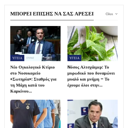
ΜΠΟΡΕΊ ΕΠΊΣΗΣ ΝΑ ΣΑΣ ΑΡΈΣΕΙ
Ολοι
ΥΓΕΙΑ
ΥΓΕΙΑ
Νέο Ογκολογικό Κτίριο
Nόσος Αλτσχάιμερ: Το
στο Νοσοκομείο
μυρωδικό που δυναμώνει
«Σωτηρία»: Σταθμός για
μυαλό και μνήμη – Το
τη Μάχη κατά του
έχουμε όλοι στην…
Καρκίνου…