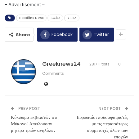
– Advertisement –
Headline News
Ελλάδα
ΥΓΕΙΑ
Facebook
Twitter
Share
Greeknews24
28171 Posts
0
Comments
PREV POST
NEXT POST
Κύκλωμα εκβιαστών στη
Ευρωπαίοι ποδοσφαιριστές
Μύκονο: Απειλούσαν
με τις περισσότερες
μητέρα τριών ανηλίκων
συμμετοχές όλων των
εποχών