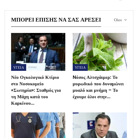
ΜΠΟΡΕΊ ΕΠΊΣΗΣ ΝΑ ΣΑΣ ΑΡΈΣΕΙ
Ολοι
ΥΓΕΙΑ
ΥΓΕΙΑ
Νέο Ογκολογικό Κτίριο
Nόσος Αλτσχάιμερ: Το
στο Νοσοκομείο
μυρωδικό που δυναμώνει
«Σωτηρία»: Σταθμός για
μυαλό και μνήμη – Το
τη Μάχη κατά του
έχουμε όλοι στην…
Καρκίνου…