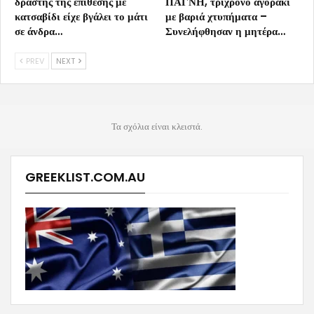
δράστης της επίθεσης με
ΠΑΓΝΗ, τρίχρονο αγοράκι
κατσαβίδι είχε βγάλει το μάτι
με βαριά χτυπήματα –
σε άνδρα…
Συνελήφθησαν η μητέρα…
PREV
NEXT
Τα σχόλια είναι κλειστά.
GREEKLIST.COM.AU