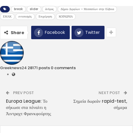
break
slider
άνδρας
Δήμου Διρφύων - Μεσσαπίων στην Εύβοια
ΕΜΑΚ
εντοπισμός
Επιχείρηση
ΚΟΙΝΩΝΙΑ
Facebook
Twitter
Share
Greeknews24
28171 posts
0 comments
PREV POST
NEXT POST
Europa League: Το
Σημεία δωρεάν rapid-test,
σήκωσε στα πέναλτι η
σήμερα
Άιντραχτ Φρανκφούρτης