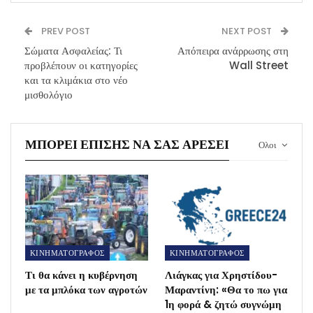
PREV POST
NEXT POST
Σώματα Ασφαλείας: Τι
Απόπειρα ανάρρωσης στη
προβλέπουν οι κατηγορίες
Wall Street
και τα κλιμάκια στο νέο
μισθολόγιο
ΜΠΟΡΕΊ ΕΠΊΣΗΣ ΝΑ ΣΑΣ ΑΡΈΣΕΙ
Ολοι
ΚΙΝΗΜΑΤΟΓΡΑΦΟΣ
ΚΙΝΗΜΑΤΟΓΡΑΦΟΣ
Τι θα κάνει η κυβέρνηση
Λιάγκας για Χρηστίδου-
με τα μπλόκα των αγροτών
Μαραντίνη: «Θα το πω για
1η φορά & ζητώ συγνώμη