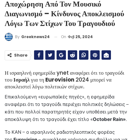
Αποχώρηση Από Τον Μουσικό
Διαγωνισμό – Κίνδυνος Αποκλεισμού
Λόγω Των Στίχων Του Τραγουδιού
On
Φεβ 25, 2024
By
Greeknews24
Share
Η ισραηλινή εφημερίδα ynet αναφέρει ότι το τραγούδι
του
Ισραήλ
για τη
Eurovision
2024 μπορεί να
αποκλειστεί λόγω πολιτικών στίχων.
Επικαλούμενη «ευρωπαϊκές πηγές», η εφημερίδα
αναφέρει ότι το τραγούδι περιέχει πολιτικές δηλώσεις –
κάτι που πολλοί παρατηρητές είχαν υποθέσει μετά την
αποκάλυψη ότι το τραγούδι έχει τίτλο «
October Rain»
.
Το KAN – ο ισραηλινός ραδιοτηλεοπτικός φορέας
της
Eurovision
– συγκάλεσε γρήγορα συμβούλιο για να