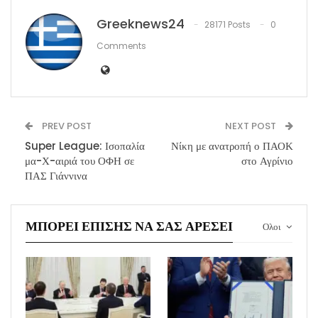
Greeknews24
28171 Posts
0
Comments
PREV POST
NEXT POST
Super League: Ισοπαλία
Νίκη με ανατροπή ο ΠΑΟΚ
μα-Χ-αιριά του ΟΦΗ σε
στο Αγρίνιο
ΠΑΣ Γιάννινα
ΜΠΟΡΕΊ ΕΠΊΣΗΣ ΝΑ ΣΑΣ ΑΡΈΣΕΙ
Ολοι