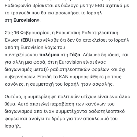
Ραδιοφωνία βρίσκεται σε διάλογο με την EBU σχετικά με
το τραγούδι που θα εκπροσωπήσει το Ισραήλ
στη
Eurovision»
.
Στις 16 Φεβρουαρίου, η Ευρωπαϊκή Ραδιοτηλεοπτική
Ένωση (
EBU
) επανέλαβε ότι δεν θα αποκλείσει το Ισραήλ
από τη Eurovision λόγω του
συνεχιζόμενου
πολέμου
στη
Γάζα
. Δήλωσε δημόσια, και
για άλλη μια φορά, ότι η Eurovision είναι ένας
διαγωνισμός μεταξύ ραδιοτηλεοπτικών φορέων και όχι
κυβερνήσεων. Επειδή το ΚΑΝ συμμορφώθηκε με τους
κανόνες, η συμμετοχή του Ισραήλ ήταν ασφαλής.
Ωστόσο, η συμπερίληψη πολιτικών στίχων είναι ένα άλλο
θέμα. Αυτό αποτελεί παραβίαση των κανόνων του
διαγωνισμού από έναν συμμετέχοντα ραδιοτηλεοπτικό
φορέα και ανοίγει το δρόμο για τον αποκλεισμό του
Ισραήλ.