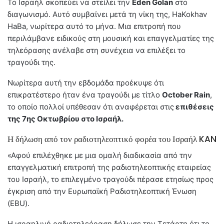
Το Ισραήλ σκοπεύει να στείλει την
Eden Golan
στο
διαγωνισμό. Αυτό συμβαίνει μετά τη νίκη της, HaKokhav
HaBa, νωρίτερα αυτό το μήνα. Μια επιτροπή που
περιλάμβανε ειδικούς στη μουσική και επαγγελματίες της
τηλεόρασης ανέλαβε στη συνέχεια να επιλέξει το
τραγούδι της.
Νωρίτερα αυτή την εβδομάδα προέκυψε ότι
επικρατέστερο ήταν ένα τραγούδι με τίτλο
October Rain
,
το οποίο πολλοί υπέθεσαν ότι αναφέρεται στις
επιθέσεις
της 7ης Οκτωβρίου στο Ισραήλ.
Η δήλωση από τον ραδιοτηλεοπτικό φορέα του Ισραήλ KAN
«Αφού επιλέχθηκε με μια ομαλή διαδικασία από την
επαγγελματική επιτροπή της ραδιοτηλεοπτικής εταιρείας
του Ισραήλ, το επιλεγμένο τραγούδι πέρασε ετησίως προς
έγκριση από την Ευρωπαϊκή Ραδιοτηλεοπτική Ένωση
(EBU).
Η ισραηλινή ραδιοτηλεόραση δήλωσε την Τετάρτη ότι το