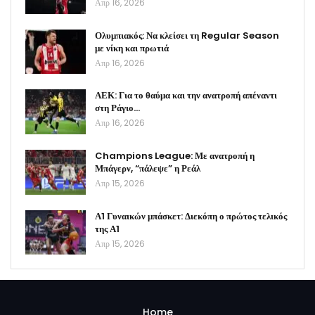
Απρ 16, 2026
Ολυμπιακός: Να κλείσει τη Regular Season
με νίκη και πρωτιά
Απρ 16, 2026
ΑΕΚ: Για το θαύμα και την ανατροπή απέναντι
στη Ράγιο…
Απρ 16, 2026
Champions League: Με ανατροπή η
Μπάγερν, “πάλεψε” η Ρεάλ
Απρ 15, 2026
Α1 Γυναικών μπάσκετ: Διεκόπη ο πρώτος τελικός
της Α1
Απρ 15, 2026
Home