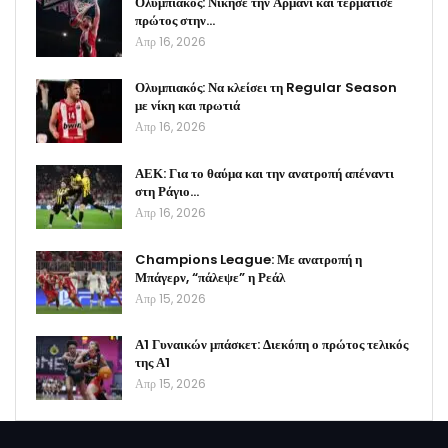
Ολυμπιακός: Νίκησε την Αρμάνι και τερμάτισε
πρώτος στην…
Απρ 16, 2026
Ολυμπιακός: Να κλείσει τη Regular Season
με νίκη και πρωτιά
Απρ 16, 2026
ΑΕΚ: Για το θαύμα και την ανατροπή απέναντι
στη Ράγιο…
Απρ 16, 2026
Champions League: Με ανατροπή η
Μπάγερν, “πάλεψε” η Ρεάλ
Απρ 15, 2026
Α1 Γυναικών μπάσκετ: Διεκόπη ο πρώτος τελικός
της Α1
Απρ 15, 2026