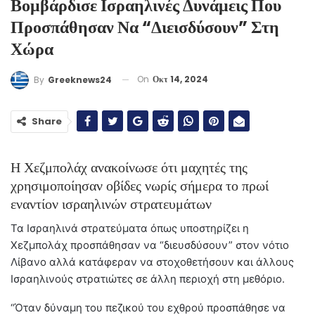
Βομβάρδισε Ισραηλινές Δυνάμεις Που
Προσπάθησαν Να “διεισδύσουν” Στη
Χώρα
On
Οκτ 14, 2024
By
Greeknews24
Share
Η Χεζμπολάχ ανακοίνωσε ότι μαχητές της
χρησιμοποίησαν οβίδες νωρίς σήμερα το πρωί
εναντίον ισραηλινών στρατευμάτων
Τα Ισραηλινά στρατεύματα όπως υποστηρίζει η
Χεζμπολάχ προσπάθησαν να “διευσδύσουν” στον νότιο
Λίβανο αλλά κατάφεραν να στοχοθετήσουν και άλλους
Ισραηλινούς στρατιώτες σε άλλη περιοχή στη μεθόριο.
“Όταν δύναμη του πεζικού του εχθρού προσπάθησε να