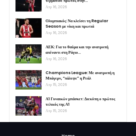
τερμάτισε πρώτος στην…
Απρ 16, 2026
Ολυμπιακός: Να κλείσει τη Regular
Season με νίκη και πρωτιά
Απρ 16, 2026
ΑΕΚ: Για το θαύμα και την ανατροπή
απέναντι στη Ράγιο…
Απρ 16, 2026
Champions League: Με ανατροπή η
Μπάγερν, “πάλεψε” η Ρεάλ
Απρ 15, 2026
Α1 Γυναικών μπάσκετ: Διεκόπη ο πρώτος
τελικός της Α1
Απρ 15, 2026
Home