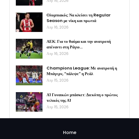
Απρ 16, 2026
Ολυμπιακός: Να κλείσει τη Regular
Season με νίκη και πρωτιά
Απρ 16, 2026
ΑΕΚ: Για το θαύμα και την ανατροπή
απέναντι στη Ράγιο…
Απρ 16, 2026
Champions League: Με ανατροπή η
Μπάγερν, “πάλεψε” η Ρεάλ
Απρ 15, 2026
Α1 Γυναικών μπάσκετ: Διεκόπη ο πρώτος
τελικός της Α1
Απρ 15, 2026
Home