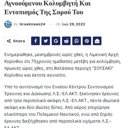
Αγνοούμενου Κολυμβητή Και
Εντοπισμός Της Σορού Του
On
Ιούλ 29, 2022
By
Greeknews24
Share
Ενημερώθηκε, μεσημβρινές ώρες χθες, η Λιμενική Αρχή
Κορίνθου ότι 75χρονος ημεδαπός μετέβη για κολύμβηση,
πρωινές ώρες χθες, στη θαλάσσια περιοχή ”ΣΟΥΣΑΚΙ”
Κορίνθου και έκτοτε αγνοείτο.
Υπό το συντονισμό του Ενιαίου Κέντρου Συντονισμού
Έρευνας και Διάσωσης Λ.Σ.-ΕΛ.ΑΚΤ. ξεκίνησαν έρευνες
από τρία περιπολικά σκάφη Λ.Σ.-ΕΛ.ΑΚΤ., πέντε ιδιωτικά
σκάφη και δύο ιδιώτες δύτες. Από αέρος επιχείρησε
ελικόπτερο του Πολεμικού Ναυτικού, ενώ από ξηράς
έρευνες διεξήχθησαν από περιπολικά οχήματα Λ.Σ.-
ΕΛ.ΑΚΤ.