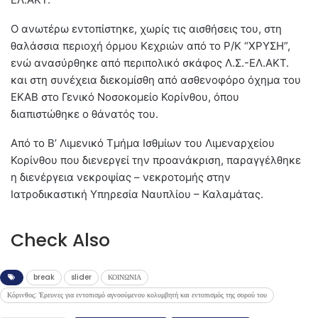
Ο ανωτέρω εντοπίστηκε, χωρίς τις αισθήσεις του, στη
θαλάσσια περιοχή όρμου Κεχριών από το Ρ/Κ “ΧΡΥΣΗ”,
ενώ ανασύρθηκε από περιπολικό σκάφος Λ.Σ.-ΕΛ.ΑΚΤ.
και στη συνέχεια διεκομίσθη από ασθενοφόρο όχημα του
ΕΚΑΒ στο Γενικό Νοσοκομείο Κορίνθου, όπου
διαπιστώθηκε ο θάνατός του.
Από το Β’ Λιμενικό Τμήμα Ισθμίων του Λιμεναρχείου
Κορίνθου που διενεργεί την προανάκριση, παραγγέλθηκε
η διενέργεια νεκροψίας – νεκροτομής στην
Ιατροδικαστική Υπηρεσία Ναυπλίου – Καλαμάτας.
Check Also
break
slider
ΚΟΙΝΩΝΙΑ
Κόρινθος: Έρευνες για εντοπισμό αγνοούμενου κολυμβητή και εντοπισμός της σορού του