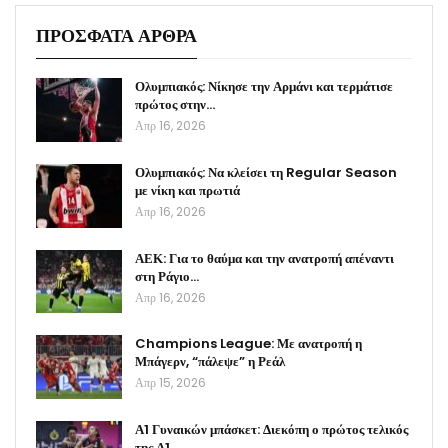
ΠΡΟΣΦΑΤΑ ΑΡΘΡΑ
Ολυμπιακός: Νίκησε την Αρμάνι και τερμάτισε
πρώτος στην…
Απρ 16, 2026
Ολυμπιακός: Να κλείσει τη Regular Season
με νίκη και πρωτιά
Απρ 16, 2026
ΑΕΚ: Για το θαύμα και την ανατροπή απέναντι
στη Ράγιο…
Απρ 16, 2026
Champions League: Με ανατροπή η
Μπάγερν, “πάλεψε” η Ρεάλ
Απρ 15, 2026
Α1 Γυναικών μπάσκετ: Διεκόπη ο πρώτος τελικός
της Α1