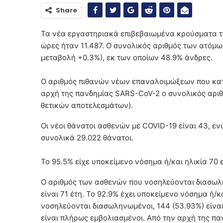
Share
Τα νέα εργαστηριακά επιβεβαιωμένα κρούσματα τ
ώρες ήταν 11.487. Ο συνολικός αριθμός των ατόμ
μεταβολή +0.3%), εκ των οποίων 48.9% άνδρες.
Ο αριθμός πιθανών νέων επαναλοιμώξεων που κατ
αρχή της πανδημίας SARS-CoV-2 ο συνολικός αριθμ
θετικών αποτελεσμάτων).
Οι νέοι θάνατοι ασθενών με COVID-19 είναι 43, ε
συνολικά 29.022 θάνατοι.
Το 95.5% είχε υποκείμενο νόσημα ή/και ηλικία 70 
Ο αριθμός των ασθενών που νοσηλεύονται διασωλην
είναι 71 έτη. To 92.9% έχει υποκείμενο νόσημα ή/
νοσηλεύονται διασωληνωμένοι, 144 (53.93%) είναι
είναι πλήρως εμβολιασμένοι. Από την αρχή της παν