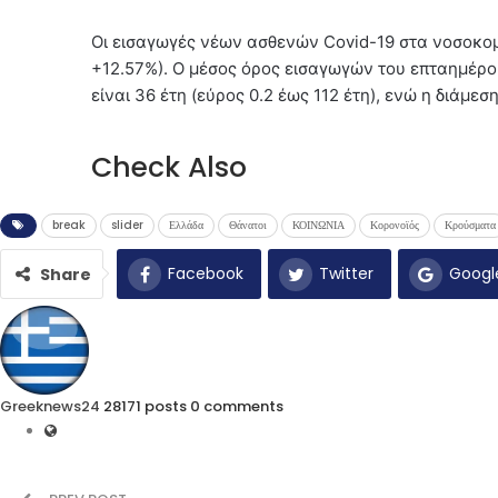
Οι εισαγωγές νέων ασθενών Covid-19 στα νοσοκομε
+12.57%). Ο μέσος όρος εισαγωγών του επταημέρου
είναι 36 έτη (εύρος 0.2 έως 112 έτη), ενώ η διάμεσ
Check Also
break
slider
Ελλάδα
Θάνατοι
ΚΟΙΝΩΝΙΑ
Κορονοϊός
Κρούσματα
Facebook
Twitter
Googl
Share
Greeknews24
28171 posts
0 comments