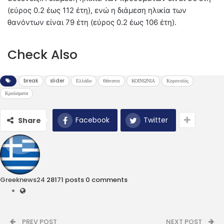
(εύρος 0.2 έως 112 έτη), ενώ η διάμεση ηλικία των
θανόντων είναι 79 έτη (εύρος 0.2 έως 106 έτη).
Check Also
break
slider
Ελλάδα
Θάνατοι
ΚΟΙΝΩΝΙΑ
Κορονοϊός
Κρούσματα
Facebook
Twitter
Share
Greeknews24
28171 posts
0 comments
PREV POST
NEXT POST