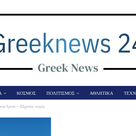
Α
ΚΟΣΜΟΣ
ΠΟΛΙΤΙΣΜΟΣ
ΑΘΛΗΤΙΚΑ
ΤΕΧΝ
στην Ερεσό – 23χρονος νεκρός