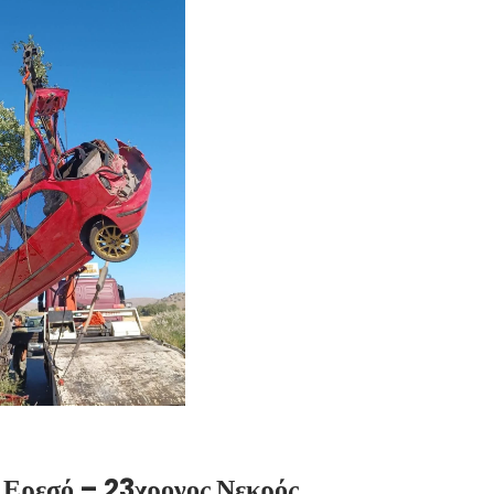
 Ερεσό – 23χρονος Νεκρός