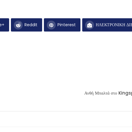
e+
ReddIt
Pinterest
ΗΛΕΚΤΡΟΝΙΚΗ ΔΙ
Ανθή Μπαλτά στο Kingspo