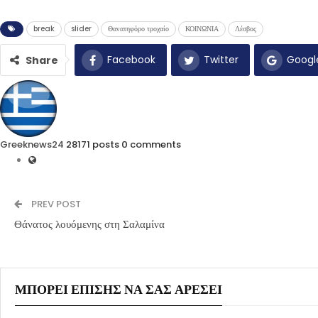
break
slider
Θανατηφόρο τροχαίο
ΚΟΙΝΩΝΙΑ
Λέσβος
Facebook
Twitter
Googl
Share
Greeknews24
28171 posts
0 comments
PREV POST
Θάνατος λουόμενης στη Σαλαμίνα
ΜΠΟΡΕΊ ΕΠΊΣΗΣ ΝΑ ΣΑΣ ΑΡΈΣΕΙ