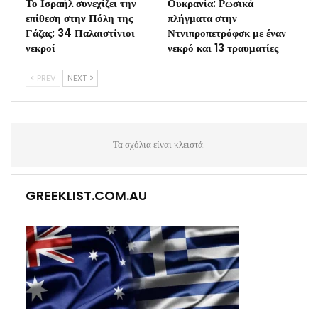
Το Ισραήλ συνεχίζει την
Ουκρανία: Ρωσικά
επίθεση στην Πόλη της
πλήγματα στην
Γάζας: 34 Παλαιστίνιοι
Ντνιπροπετρόφσκ με έναν
νεκροί
νεκρό και 13 τραυματίες
PREV
NEXT
Τα σχόλια είναι κλειστά.
GREEKLIST.COM.AU