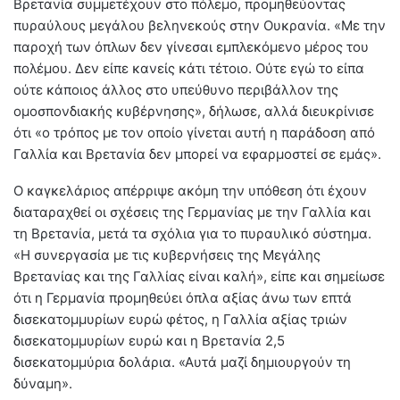
Βρετανία συμμετέχουν στο πόλεμο, προμηθεύοντας
πυραύλους μεγάλου βεληνεκούς στην Ουκρανία. «Με την
παροχή των όπλων δεν γίνεσαι εμπλεκόμενο μέρος του
πολέμου. Δεν είπε κανείς κάτι τέτοιο. Ούτε εγώ το είπα
ούτε κάποιος άλλος στο υπεύθυνο περιβάλλον της
ομοσπονδιακής κυβέρνησης», δήλωσε, αλλά διευκρίνισε
ότι «ο τρόπος με τον οποίο γίνεται αυτή η παράδοση από
Γαλλία και Βρετανία δεν μπορεί να εφαρμοστεί σε εμάς».
Ο καγκελάριος απέρριψε ακόμη την υπόθεση ότι έχουν
διαταραχθεί οι σχέσεις της Γερμανίας με την Γαλλία και
τη Βρετανία, μετά τα σχόλια για το πυραυλικό σύστημα.
«Η συνεργασία με τις κυβερνήσεις της Μεγάλης
Βρετανίας και της Γαλλίας είναι καλή», είπε και σημείωσε
ότι η Γερμανία προμηθεύει όπλα αξίας άνω των επτά
δισεκατομμυρίων ευρώ φέτος, η Γαλλία αξίας τριών
δισεκατομμυρίων ευρώ και η Βρετανία 2,5
δισεκατομμύρια δολάρια. «Αυτά μαζί δημιουργούν τη
δύναμη».