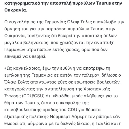
κατηγορηματικά την αποστολή πυραύλων Τaurus στην
Ουκρανία.
Ο καγκελάριος της Γερμανίας Όλαφ Σολτς επανέλαβε την
άρνησή του για την παράδοση πυραύλων Taurus στην
Ουκρανία, τονίζοντας ότι θεωρεί την αποστολή όπλων
μεγάλου βεληνεκούς, που χρειάζονται την ανάπτυξη
Γερμανών στρατιωτών εκτός χώρας, όριο που δεν
επιθυμεί να υπερβεί.
«Ως καγκελάριος, έχω την ευθύνη να αποτρέψω τη
εμπλοκή της Γερμανίας σε αυτόν τον πόλεμο», δήλωσε ο
Όλαφ Σολτς απαντώντας χθες σε ερωτήσεις βουλευτών,
κατηγορώντας την αντιπολίτευση της Χριστιανικής
Ένωσης (CDU/CSU) ότι «διαδίδει μισές αλήθειες» για το
θέμα των Taurus, όταν ο επικεφαλής της
κοινοβουλευτικής ομάδας του CDU για θέματα
εξωτερικής πολιτικής Νόρμπερτ Λάμερτ τον ρώτησε εάν
θεωρεί ότι, σύμφωνα με το διεθνές δίκαιο, η Γαλλία και η