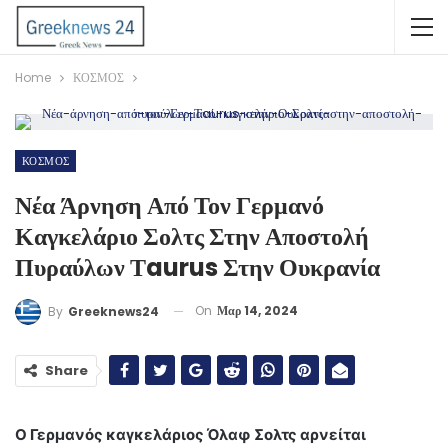
Home
ΚΟΣΜΟΣ
ΚΟΣΜΟΣ
Νέα Άρνηση Από Τον Γερμανό
Καγκελάριο Σολτς Στην Αποστολή
Πυραύλων Τaurus Στην Ουκρανία
On
Μαρ 14, 2024
By
Greeknews24
Share
Ο Γερμανός καγκελάριος Όλαφ Σολτς αρνείται