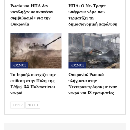
Ρωσία και ΗΠΑ δεν
ΗΠΑ: Ο Ντ. Τραμπ
κατέληξαν σε «κανέναν
υπέγραψε νόμο που
συμβιβασμό» για την
τερματίζει τη
Ουκρανία
δημοσιονομική παράλυση
ΚΟΣΜΟΣ
ΚΟΣΜΟΣ
Το Ισραήλ συνεχίζει την
Ουκρανία: Ρωσικά
επίθεση στην Πόλη της
πλήγματα στην
Γάζας: 34 Παλαιστίνιοι
Ντνιπροπετρόφσκ με έναν
νεκροί
νεκρό και 13 τραυματίες
PREV
NEXT