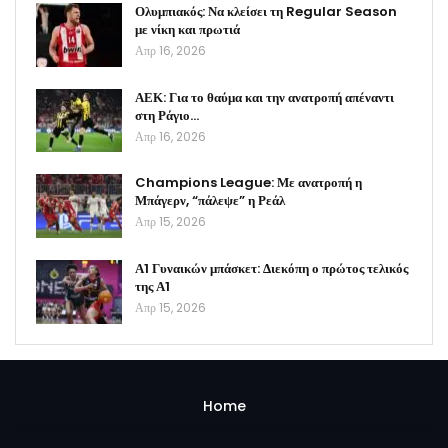
Ολυμπιακός: Να κλείσει τη Regular Season
με νίκη και πρωτιά
Απρ 16, 2026
ΑΕΚ: Για το θαύμα και την ανατροπή απέναντι
στη Ράγιο…
Απρ 16, 2026
Champions League: Με ανατροπή η
Μπάγερν, “πάλεψε” η Ρεάλ
Απρ 15, 2026
Α1 Γυναικών μπάσκετ: Διεκόπη ο πρώτος τελικός
της Α1
Απρ 15, 2026
Home