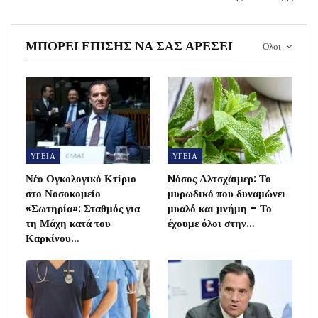
ΜΠΟΡΕΊ ΕΠΊΣΗΣ ΝΑ ΣΑΣ ΑΡΈΣΕΙ
Ολοι
ΥΓΕΙΑ
ΥΓΕΙΑ
Νέο Ογκολογικό Κτίριο
Nόσος Αλτσχάιμερ: Το
στο Νοσοκομείο
μυρωδικό που δυναμώνει
«Σωτηρία»: Σταθμός για
μυαλό και μνήμη – Το
τη Μάχη κατά του
έχουμε όλοι στην…
Καρκίνου…