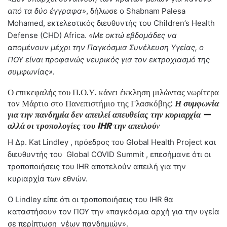
από τα δύο έγγραφα»
, δήλωσε ο Shabnam Palesa
Mohamed, εκτελεστικός διευθυντής του Children’s Health
Defense (CHD) Africa.
«Με οκτώ εβδομάδες να
απομένουν μέχρι την Παγκόσμια Συνέλευση Υγείας, ο
ΠΟΥ είναι προφανώς νευρικός για τον εκτροχιασμό της
συμφωνίας».
Ο επικεφαλής του Π.Ο.Υ. κάνει έκκληση μιλώντας νωρίτερα
τον Μάρτιο στο Πανεπιστήμιο της Γλασκόβης:
Η συμφωνία
για την πανδημία δεν απειλεί απευθείας την κυριαρχία —
αλλά οι τροπολογίες του IHR την απειλού
ν
Η Δρ. Kat Lindley , πρόεδρος του Global Health Project και
διευθυντής του Global COVID Summit , επεσήμανε ότι οι
τροποποιήσεις του IHR αποτελούν απειλή για την
κυριαρχία των εθνών.
Ο Lindley είπε ότι οι τροποποιήσεις του IHR θα
καταστήσουν τον ΠΟΥ την «παγκόσμια αρχή για την υγεία
σε περίπτωση νέων πανδημιών».