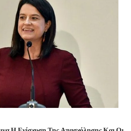
να Η Ενίσχυση Της Απασχόλησης Και Οι