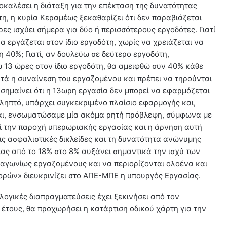
ροκαλέσει η διάταξη για την επέκταση της δυνατότητας
τη, η κυρία Κεραμέως ξεκαθαρίζει ότι δεν παραβιάζεται
ς ισχύει σήμερα για δύο ή περισσότερους εργοδότες. Γιατί
α εργάζεται στον ίδιο εργοδότη, χωρίς να χρειάζεται να
η 40%; Γιατί, αν δουλεύω σε δεύτερο εργοδότη,
13 ώρες στον ίδιο εργοδότη, θα αμειφθώ συν 40% κάθε
ητά η συναίνεση του εργαζομένου και πρέπει να τηρούνται
υ σημαίνει ότι η 13ωρη εργασία δεν μπορεί να εφαρμόζεται
ληπτό, υπάρχει συγκεκριμένο πλαίσιο εφαρμογής και,
ίται, ενσωματώσαμε μία ακόμα ρητή πρόβλεψη, σύμφωνα με
εί την παροχή υπερωριακής εργασίας και η άρνηση αυτή
ις ασφαλιστικές δικλείδες και τη δυνατότητα ανώνυμης
ίας από το 18% στο 8% αυξάνει σημαντικά την ισχύ των
αγωνίως εργαζομένους και να περιορίζονται ολοένα και
ρών» διευκρινίζει στο ΑΠΕ-ΜΠΕ η υπουργός Εργασίας.
λλογικές διαπραγματεύσεις έχει ξεκινήσει από τον
υ έτους, θα προχωρήσει η κατάρτιση οδικού χάρτη για την