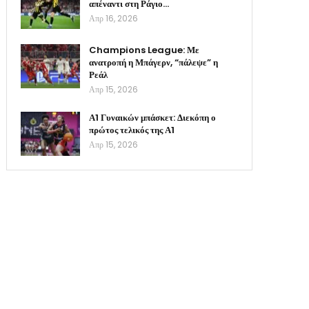
απέναντι στη Ράγιο…
Απρ 16, 2026
Champions League: Με
ανατροπή η Μπάγερν, “πάλεψε” η
Ρεάλ
Απρ 15, 2026
Α1 Γυναικών μπάσκετ: Διεκόπη ο
πρώτος τελικός της Α1
Απρ 15, 2026