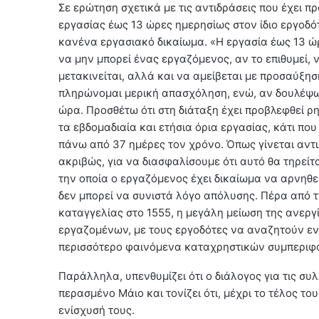
Σε ερώτηση σχετικά με τις αντιδράσεις που έχει π
εργασίας έως 13 ώρες ημερησίως στον ίδιο εργοδό
κανένα εργασιακό δικαίωμα. «Η εργασία έως 13 ώρε
να μην μπορεί ένας εργαζόμενος, αν το επιθυμεί, ν
μετακινείται, αλλά και να αμείβεται με προσαύξησ
πληρώνομαι μερική απασχόληση, ενώ, αν δουλέψω 
ώρα. Προσθέτω ότι στη διάταξη έχει προβλεφθεί ρ
τα εβδομαδιαία και ετήσια όρια εργασίας, κάτι πο
πάνω από 37 ημέρες τον χρόνο. Όπως γίνεται αντι
ακριβώς, για να διασφαλίσουμε ότι αυτό θα τηρε
την οποία ο εργαζόμενος έχει δικαίωμα να αρνηθ
δεν μπορεί να συνιστά λόγο απόλυσης. Πέρα από τ
καταγγελίας στο 1555, η μεγάλη μείωση της ανεργ
εργαζομένων, με τους εργοδότες να αναζητούν εν
περισσότερο φαινόμενα καταχρηστικών συμπεριφο
Παράλληλα, υπενθυμίζει ότι ο διάλογος για τις συ
περασμένο Μάιο και τονίζει ότι, μέχρι το τέλος το
ενίσχυσή τους.