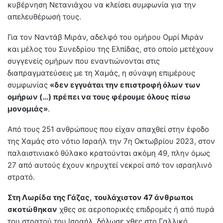
κυβέρνηση Νετανιάχου να κλείσει συμφωνία για την
απελευθέρωσή τους.
Για τον Ναντάβ Μιράν, αδελφό του ομήρου Ομρί Μιράν
και μέλος του Συνεδρίου της Ελπίδας, στο οποίο μετέχουν
συγγενείς ομήρων που εναντιώνονται στις
διαπραγματεύσεις με τη Χαμάς, η σύναψη επιμέρους
συμφωνίας
«δεν εγγυάται την επιστροφή όλων των
ομήρων (…) πρέπει να τους φέρουμε όλους πίσω
μονομιάς»
.
Από τους 251 ανθρώπους που είχαν απαχθεί στην έφοδο
της Χαμάς στο νότιο Ισραήλ την 7η Οκτωβρίου 2023, στον
παλαιστινιακό θύλακο κρατούνται ακόμη 49, πλην όμως
27 από αυτούς έχουν κηρυχτεί νεκροί από τον ισραηλινό
στρατό.
Στη Λωρίδα της Γάζας,
τουλάχιστον 47 άνθρωποι
σκοτώθηκαν
χθες σε αεροπορικές επιδρομές ή από πυρά
του στρατού του Ισραήλ, δήλωσε χθες στο Γαλλικό