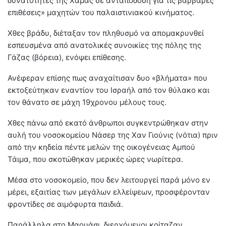
δυνατότητες της Χαμάς σε ανταπόδοση για τις βάρβαρες
επιθέσεις» μαχητών του παλαιστινιακού κινήματος.
Χθες βράδυ, διέταξαν τον πληθυσμό να απομακρυνθεί
εσπευσμένα από ανατολικές συνοικίες της πόλης της
Γάζας (βόρεια), ενόψει επίθεσης.
Ανέφεραν επίσης πως αναχαίτισαν δυο «βλήματα» που
εκτοξεύτηκαν εναντίον του Ισραήλ από τον θύλακο και
τον θάνατο σε μάχη 19χρονου μέλους τους.
Χθες πάνω από εκατό άνθρωποι συγκεντρώθηκαν στην
αυλή του νοσοκομείου Νάσερ της Χαν Γιούνις (νότια) πριν
από την κηδεία πέντε μελών της οικογένειας Αμπού
Τάιμα, που σκοτώθηκαν μερικές ώρες νωρίτερα.
Μέσα στο νοσοκομείο, που δεν λειτουργεί παρά μόνο εν
μέρει, εξαιτίας των μεγάλων ελλείψεων, προσφέρονταν
φροντίδες σε αιμόφυρτα παιδιά.
Παράλληλα στο Μαουάσι, διερχόμενοι κοίταζαν