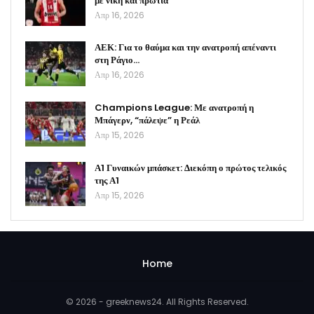
με νίκη και πρωτιά
Απρ 16, 2026
ΑΕΚ: Για το θαύμα και την ανατροπή απέναντι
στη Ράγιο…
Απρ 16, 2026
Champions League: Με ανατροπή η
Μπάγερν, “πάλεψε” η Ρεάλ
Απρ 15, 2026
Α1 Γυναικών μπάσκετ: Διεκόπη ο πρώτος τελικός
της Α1
Απρ 15, 2026
Home
© 2026 - greeknews24. All Rights Reserved.