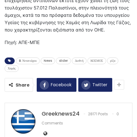
επιχειρήσεις αντιποίνων έκτοτε έχουν χάσει τη ζωή τους
τουλάχιστον 57.012 Παλαιστίνιοι, στην πλειονότητά τους
άμαχοι, κατά τα πιο πρόσφατα δεδομένα του υπουργείου
Υγείας της κυβέρνησης της Χαμάς στη Λωρίδα της Γάζας,
που χαρακτηρίζονται αξιόπιστα από τον ΟΗΕ.
Πηγή: ΑΠΕ-ΜΠΕ
B. Νετανιάχου
News
slider
Διεθνή
ΚΟΣΜΟΣ
ρίζα
Χαμάς
Facebook
Twitter
Share
Greeknews24
28171 Posts
0
Comments