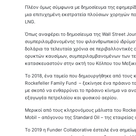
Πλέον όμως σύμφωνα με δημοσίευμα της εφημερίδας
μια επιτυχημένη εκστρατεία πλούσιων χορηγών πο
LNG.
Όπως αναφέρει το δημοσίευμα της Wall Street Journ
συμπεριλαμβανομένης του φιλανθρωπικού ιδρύματ
δολάρια τα τελευταία χρόνια σε περιβαλλοντικές
ορυκτών καυσίμων, συμπεριλαμβανομένων των τε
κατασκευαστούν στην ακτή του Κόλπου του Μεξικ
Το 2018, ένα ταμείο που δημιουργήθηκε από τους κ
Rockefeller Family Fund – ξεκίνησε ένα πράσινο τα
με σκοπό να ενθαρρύνει το πράσινο κίνημα να αν
εξαγωγέα πετρελαίου και φυσικού αερίου.
Μερικοί από τους κληρονόμους μάλιστα του Rockef
Mobil – απόγονου της Standard Oil – της εταιρεία
Το 2019 η Funder Collaborative έστειλε ένα σημεί