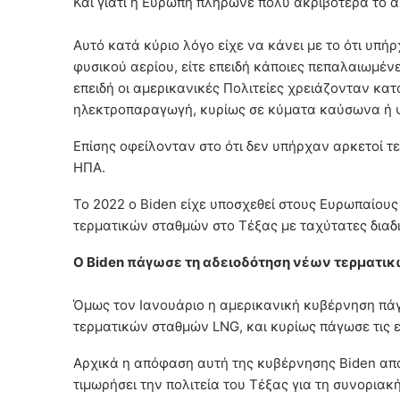
Και γιατί η Ευρώπη πλήρωνε πολύ ακριβότερα το α
Αυτό κατά κύριο λόγο είχε να κάνει με το ότι υ
φυσικού αερίου, είτε επειδή κάποιες πεπαλαιωμέν
επειδή οι αμερικανικές Πολιτείες χρειάζονταν κα
ηλεκτροπαραγωγή, κυρίως σε κύματα καύσωνα ή 
Επίσης οφείλονταν στο ότι δεν υπήρχαν αρκετοί τ
ΗΠΑ.
To 2022 ο Biden είχε υποσχεθεί στους Ευρωπαίους 
τερματικών σταθμών στο Τέξας με ταχύτατες διαδι
Ο Biden πάγωσε τη αδειοδότηση νέων τερματι
Όμως τον Ιανουάριο η αμερικανική κυβέρνηση πάγ
τερματικών σταθμών LNG, και κυρίως πάγωσε τις 
Αρχικά η απόφαση αυτή της κυβέρνησης Biden απ
τιμωρήσει την πολιτεία του Τέξας για τη συνοριακ