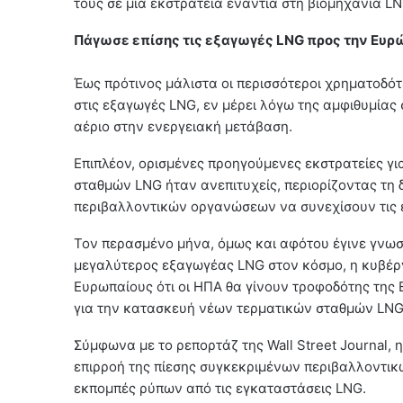
τους σε μια εκστρατεία ενάντια στη βιομηχανία L
Πάγωσε επίσης τις εξαγωγές LNG προς την Ευρ
Έως πρότινος μάλιστα οι περισσότεροι χρηματοδότ
στις εξαγωγές LNG, εν μέρει λόγω της αμφιθυμίας 
αέριο στην ενεργειακή μετάβαση.
Επιπλέον, ορισμένες προηγούμενες εκστρατείες γ
σταθμών LNG ήταν ανεπιτυχείς, περιορίζοντας τη
περιβαλλοντικών οργανώσεων να συνεχίσουν τις ε
Τον περασμένο μήνα, όμως και αφότου έγινε γνωστ
μεγαλύτερος εξαγωγέας LNG στον κόσμο, η κυβέρν
Ευρωπαίους ότι οι ΗΠΑ θα γίνουν τροφοδότης της 
για την κατασκευή νέων τερματικών σταθμών LNG
Σύμφωνα με το ρεπορτάζ της Wall Street Journal,
επιρροή της πίεσης συγκεκριμένων περιβαλλοντικώ
εκπομπές ρύπων από τις εγκαταστάσεις LNG.