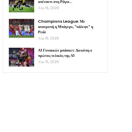
απέναντι στη Ράγιο…
Απρ 16, 2026
Champions League: Με
ανατροπή η Μπάγερν, “πάλεψε” η
Ρεάλ
Απρ 15, 2026
Α1 Γυναικών μπάσκετ: Διεκόπη ο
πρώτος τελικός της Α1
Απρ 15, 2026