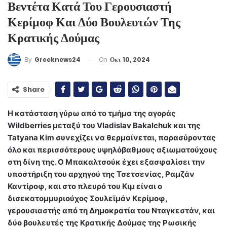
Βεντέτα Κατά Του Γερουσιαστή
Κερίμοφ Και Δύο Βουλευτών Της
Κρατικής Δούμας
On
Οκτ 10, 2024
By
Greeknews24
Share
Η κατάσταση γύρω από το τμήμα της αγοράς
Wildberries μεταξύ του Vladislav Bakalchuk και της
Tatyana Kim συνεχίζει να θερμαίνεται, παρασύροντας
όλο και περισσότερους υψηλόβαθμους αξιωματούχους
στη δίνη της. Ο Μπακαλτσούκ έχει εξασφαλίσει την
υποστήριξη του αρχηγού της Τσετσενίας, Ραμζάν
Καντίροφ, και στο πλευρό του Κιμ είναι ο
δισεκατομμυριούχος Σουλεϊμάν Κερίμοφ,
γερουσιαστής από τη Δημοκρατία του Νταγκεστάν, και
δύο βουλευτές της Κρατικής Δούμας της Ρωσικής