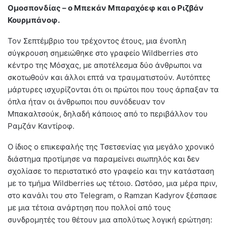
Ομοσπονδίας – ο Μπεκάν Μπαραχόεφ και ο Ριζβάν
Κουρμπάνοφ.
Τον Σεπτέμβριο του τρέχοντος έτους, μια ένοπλη
σύγκρουση σημειώθηκε στο γραφείο Wildberries στο
κέντρο της Μόσχας, με αποτέλεσμα δύο άνθρωποι να
σκοτωθούν και άλλοι επτά να τραυματιστούν. Αυτόπτες
μάρτυρες ισχυρίζονται ότι οι πρώτοι που τους άρπαξαν τα
όπλα ήταν οι άνθρωποι που συνόδευαν τον
Μπακαλτσούκ, δηλαδή κάποιος από το περιβάλλον του
Ραμζάν Καντίροφ.
Ο ίδιος ο επικεφαλής της Τσετσενίας για μεγάλο χρονικό
διάστημα προτίμησε να παραμείνει σιωπηλός και δεν
σχολίασε το περιστατικό στο γραφείο και την κατάσταση
με το τμήμα Wildberries ως τέτοιο. Ωστόσο, μια μέρα πριν,
στο κανάλι του στο Telegram, ο Ramzan Kadyrov ξέσπασε
με μια τέτοια ανάρτηση που πολλοί από τους
συνδρομητές του θέτουν μια απολύτως λογική ερώτηση: