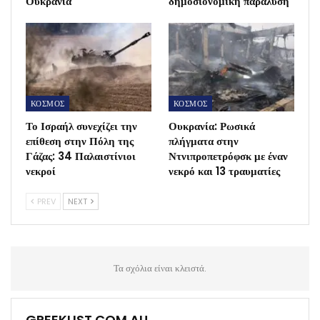
Ουκρανία
δημοσιονομική παράλυση
ΚΟΣΜΟΣ
ΚΟΣΜΟΣ
Το Ισραήλ συνεχίζει την
Ουκρανία: Ρωσικά
επίθεση στην Πόλη της
πλήγματα στην
Γάζας: 34 Παλαιστίνιοι
Ντνιπροπετρόφσκ με έναν
νεκροί
νεκρό και 13 τραυματίες
PREV
NEXT
Τα σχόλια είναι κλειστά.
GREEKLIST.COM.AU