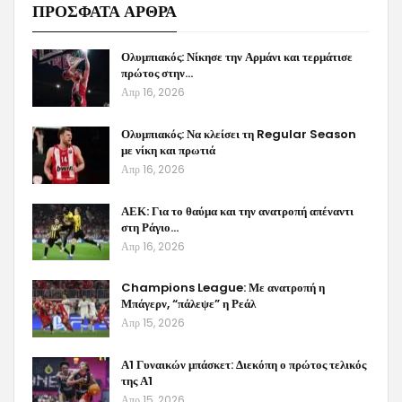
ΠΡΟΣΦΑΤΑ ΑΡΘΡΑ
Ολυμπιακός: Νίκησε την Αρμάνι και τερμάτισε
πρώτος στην…
Απρ 16, 2026
Ολυμπιακός: Να κλείσει τη Regular Season
με νίκη και πρωτιά
Απρ 16, 2026
ΑΕΚ: Για το θαύμα και την ανατροπή απέναντι
στη Ράγιο…
Απρ 16, 2026
Champions League: Με ανατροπή η
Μπάγερν, “πάλεψε” η Ρεάλ
Απρ 15, 2026
Α1 Γυναικών μπάσκετ: Διεκόπη ο πρώτος τελικός
της Α1
Απρ 15, 2026