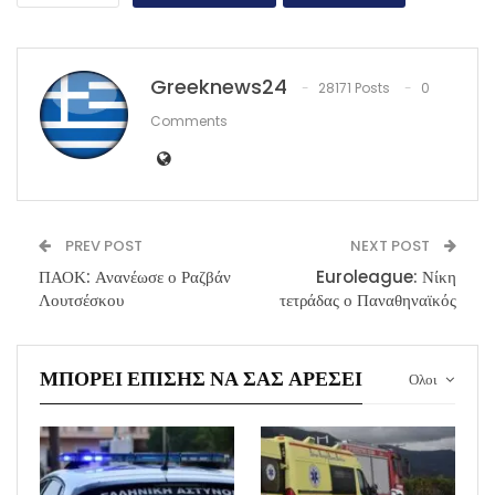
Greeknews24
28171 Posts
0
Comments
PREV POST
NEXT POST
ΠΑΟΚ: Ανανέωσε ο Ραζβάν
Euroleague: Νίκη
Λουτσέσκου
τετράδας ο Παναθηναϊκός
ΜΠΟΡΕΊ ΕΠΊΣΗΣ ΝΑ ΣΑΣ ΑΡΈΣΕΙ
Ολοι