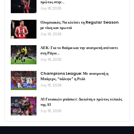
πρώτος στην…
Απρ 16, 2026
Ολυμπιακός: Να κλείσει τη Regular Season
με νίκη και πρωτιά
Απρ 16, 2026
ΑΕΚ: Για το θαύμα και την ανατροπή απέναντι
στη Ράγιο…
Απρ 16, 2026
Champions League: Με ανατροπή η
Μπάγερν, “πάλεψε” η Ρεάλ
Απρ 15, 2026
Α1 Γυναικών μπάσκετ: Διεκόπη ο πρώτος τελικός
της Α1
Απρ 15, 2026