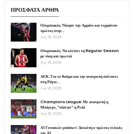
ΠΡΟΣΦΑΤΑ ΑΡΘΡΑ
Ολυμπιακός: Νίκησε την Αρμάνι και τερμάτισε
πρώτος στην…
Απρ 16, 2026
Ολυμπιακός: Να κλείσει τη Regular Season
με νίκη και πρωτιά
Απρ 16, 2026
ΑΕΚ: Για το θαύμα και την ανατροπή απέναντι
στη Ράγιο…
Απρ 16, 2026
Champions League: Με ανατροπή η
Μπάγερν, “πάλεψε” η Ρεάλ
Απρ 15, 2026
Α1 Γυναικών μπάσκετ: Διεκόπη ο πρώτος τελικός
της Α1