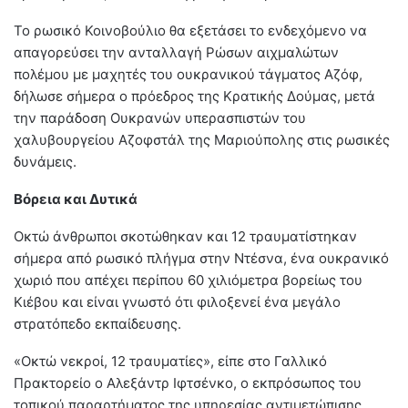
Το ρωσικό Κοινοβούλιο θα εξετάσει το ενδεχόμενο να
απαγορεύσει την ανταλλαγή Ρώσων αιχμαλώτων
πολέμου με μαχητές του ουκρανικού τάγματος Αζόφ,
δήλωσε σήμερα ο πρόεδρος της Κρατικής Δούμας, μετά
την παράδοση Ουκρανών υπερασπιστών του
χαλυβουργείου Αζοφστάλ της Μαριούπολης στις ρωσικές
δυνάμεις.
Βόρεια και Δυτικά
Οκτώ άνθρωποι σκοτώθηκαν και 12 τραυματίστηκαν
σήμερα από ρωσικό πλήγμα στην Ντέσνα, ένα ουκρανικό
χωριό που απέχει περίπου 60 χιλιόμετρα βορείως του
Κιέβου και είναι γνωστό ότι φιλοξενεί ένα μεγάλο
στρατόπεδο εκπαίδευσης.
«Οκτώ νεκροί, 12 τραυματίες», είπε στο Γαλλικό
Πρακτορείο ο Αλεξάντρ Ιφτσένκο, ο εκπρόσωπος του
τοπικού παραρτήματος της υπηρεσίας αντιμετώπισης