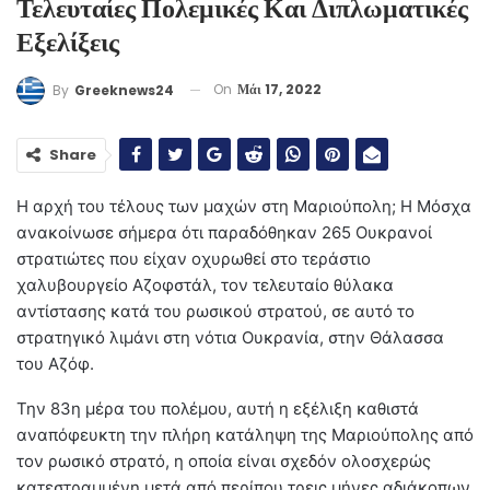
Τελευταίες Πολεμικές Και Διπλωματικές
Εξελίξεις
On
Μάι 17, 2022
By
Greeknews24
Share
Η αρχή του τέλους των μαχών στη Μαριούπολη; Η Μόσχα
ανακοίνωσε σήμερα ότι παραδόθηκαν 265 Ουκρανοί
στρατιώτες που είχαν οχυρωθεί στο τεράστιο
χαλυβουργείο Αζοφστάλ, τον τελευταίο θύλακα
αντίστασης κατά του ρωσικού στρατού, σε αυτό το
στρατηγικό λιμάνι στη νότια Ουκρανία, στην Θάλασσα
του Αζόφ.
Την 83η μέρα του πολέμου, αυτή η εξέλιξη καθιστά
αναπόφευκτη την πλήρη κατάληψη της Μαριούπολης από
τον ρωσικό στρατό, η οποία είναι σχεδόν ολοσχερώς
κατεστραμμένη μετά από περίπου τρεις μήνες αδιάκοπων