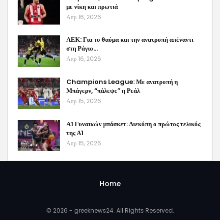
με νίκη και πρωτιά
Απρ 16, 2026
ΑΕΚ: Για το θαύμα και την ανατροπή απέναντι
στη Ράγιο…
Απρ 16, 2026
Champions League: Με ανατροπή η
Μπάγερν, “πάλεψε” η Ρεάλ
Απρ 15, 2026
Α1 Γυναικών μπάσκετ: Διεκόπη ο πρώτος τελικός
της Α1
Απρ 15, 2026
Home
© 2026 - greeknews24. All Rights Reserved.