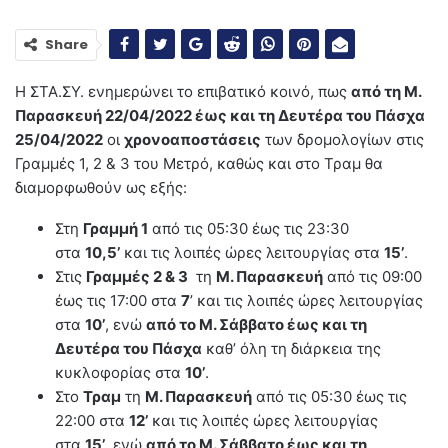
Share
Η ΣΤΑ.ΣΥ. ενημερώνει το επιβατικό κοινό, πως
από τη Μ.
Παρασκευή 22/04/2022 έως και τη Δευτέρα του Πάσχα
25/04/2022
οι
χρονοαποστάσεις
των δρομολογίων στις
Γραμμές 1, 2 & 3 του Μετρό, καθώς και στο Τραμ θα
διαμορφωθούν ως εξής:
Στη
Γραμμή 1
από τις 05:30 έως τις 23:30
στα
10,5’
και τις λοιπές ώρες λειτουργίας στα
15’
.
Στις
Γραμμές 2 & 3
τη
Μ. Παρασκευή
από τις 09:00
έως τις 17:00 στα
7
’ και τις λοιπές ώρες λειτουργίας
στα
10’
, ενώ
από το Μ. Σάββατο έως και τη
Δευτέρα του Πάσχα
καθ’ όλη τη διάρκεια της
κυκλοφορίας στα
10’
.
Στο
Τραμ
τη
Μ. Παρασκευή
από τις 05:30 έως τις
22:00 στα
12’
και τις λοιπές ώρες λειτουργίας
στα
15’
, ενώ
από το Μ. Σάββατο έως και τη