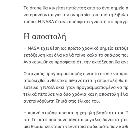
Το drone θα κινείται πετώντας από το ένα σημείο 
να εμπνέονται για την ονομασία του από τη λιβελο
τρόπο. Η NASA έκανε πρόσφατα γνωστό ότι πραγμα
Η αποστολή
Η NASA έχει θέση ως πρώτο χρονικό σημείο εκτόξευ
εκτόξευση και όλα καλά πάνε καλά το σκάφος που 
Ανακοινώθηκε πρόσφατα ότι την εκτόξευση θα αναλ
Ο αρχικός προγραμματισμός είναι το drone να πραγ
αποδειχθεί ανθεκτικό πιθανότατα η αποστολή θα π
έστειλε η NASA εκεί ήταν προγραμματισμένο να πρ
τελικά πετούσε για δύο χρόνια και η αποστολή έλα
ανεπανόρθωτη ζημιά στις έλικες του.
Η πυκνή ατμόσφαιρα και η χαμηλή βαρύτητα του Τι
στη Γη, κάτι που συνεπάγεται μεγάλες δυνατότητες
μια θερμοηλεκτρική γεννήτρια ραδιοϊσότοπων καθώ