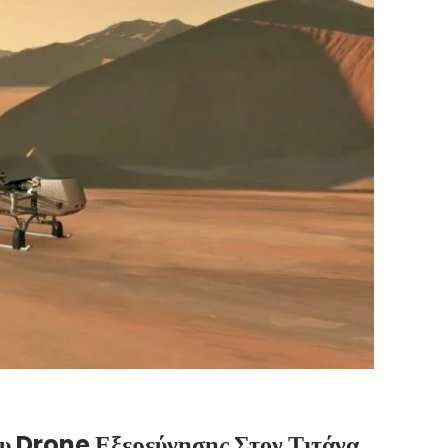
υ Drone Εξερεύνησης Στον Τιτάνα