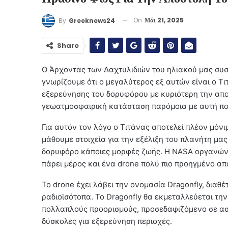
On
Μάι 21, 2025
By
Greeknews24
Share
Ο Άρχοντας των Δαχτυλιδιών του ηλιακού μας συσ
γνωρίζουμε ότι ο μεγαλύτερος εξ αυτών είναι ο Τι
εξερεύνησης του δορυφόρου με κυριότερη την αποσ
γεωατμοσφαιρική κατάσταση παρόμοια με αυτή που 
Για αυτόν τον λόγο ο Τιτάνας αποτελεί πλέον μόν
μάθουμε στοιχεία για την εξέλιξη του πλανήτη μ
δορυφόρο κάποιες μορφές ζωής. Η NASA οργανώνε
πάρει μέρος και ένα drone πολύ πιο προηγμένο από
To drone έχει λάβει την ονομασία Dragonfly, διαθέ
ραδιοϊσότοπα. Το Dragonfly θα εκμεταλλεύεται τη
πολλαπλούς προορισμούς, προσεδαφιζόμενο σε ασ
δύσκολες για εξερεύνηση περιοχές.