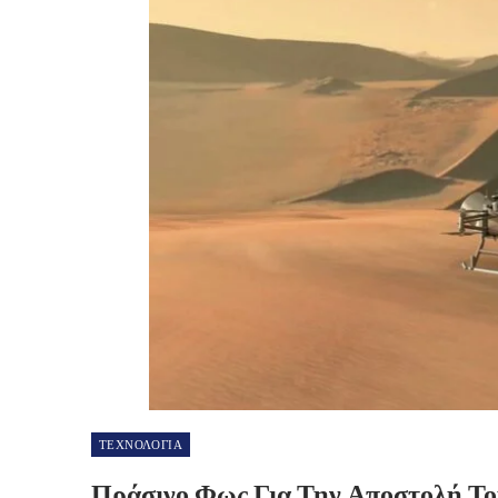
ΤΕΧΝΟΛΟΓΙΑ
Πράσινο Φως Για Την Αποστολή Το