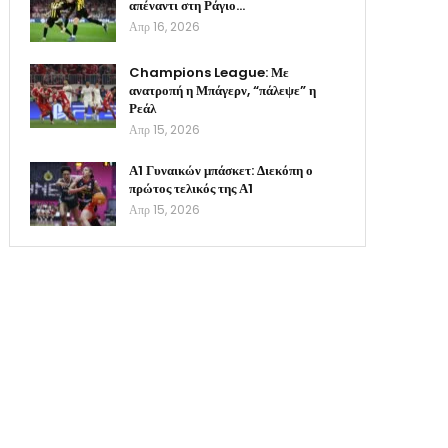
απέναντι στη Ράγιο…
Απρ 16, 2026
Champions League: Με
ανατροπή η Μπάγερν, “πάλεψε” η
Ρεάλ
Απρ 15, 2026
Α1 Γυναικών μπάσκετ: Διεκόπη ο
πρώτος τελικός της Α1
Απρ 15, 2026