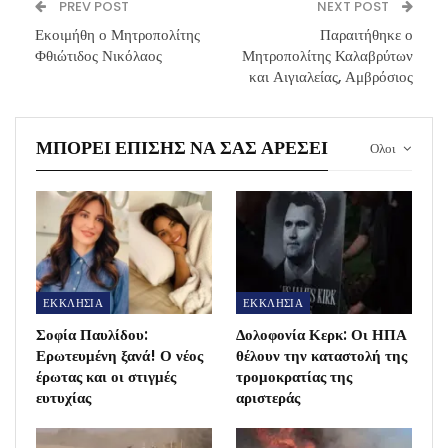
PREV POST
NEXT POST
Εκοιμήθη ο Μητροπολίτης
Παραιτήθηκε ο
Φθιώτιδος Νικόλαος
Μητροπολίτης Καλαβρύτων
και Αιγιαλείας, Αμβρόσιος
ΜΠΟΡΕΊ ΕΠΊΣΗΣ ΝΑ ΣΑΣ ΑΡΈΣΕΙ
Ολοι
ΕΚΚΛΗΣΙΑ
ΕΚΚΛΗΣΙΑ
Σοφία Παυλίδου:
Δολοφονία Κερκ: Οι ΗΠΑ
Ερωτευμένη ξανά! Ο νέος
θέλουν την καταστολή της
έρωτας και οι στιγμές
τρομοκρατίας της
ευτυχίας
αριστεράς