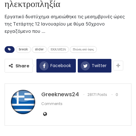
ηλεκτροπληξία
Εργατικό δυστύχημα σημειώθηκε τις μεσημβρινές ώρες
της Τετάρτης 12 Ιανουαρίου με θύμα 50χρονο
εργαζόμενο που …
break
slider
ΕΚΚΛΗΣΙΑ
Πτώση από ύψος
Facebook
Twitter
Share
Greeknews24
28171 Posts
0
Comments