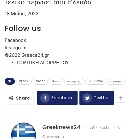
τελικό περνάει από Ελλάδα
18 Μαΐου, 2022
Follow us
Facebook
Instagram
©2022 Greece24.gr
ΠΟΛΙΤΙΚΗ ΑΠΟΡΡΗΤΟΥ
break
slider
Βούλα
διαμέρισμα
ΚΟΙΝΩΝΙΑ
πυρκαγιά
Facebook
Twitter
Share
Greeknews24
28171 Posts
0
Comments