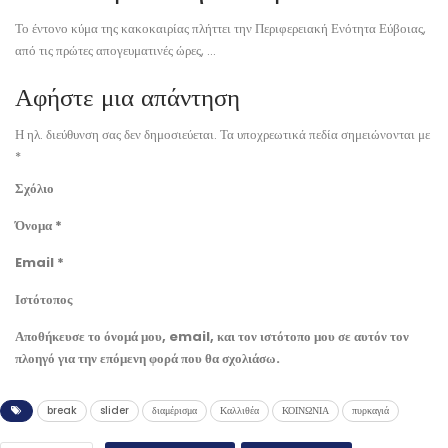
Το έντονο κύμα της κακοκαιρίας πλήττει την Περιφερειακή Ενότητα Εύβοιας,
από τις πρώτες απογευματινές ώρες, …
Αφήστε μια απάντηση
Η ηλ. διεύθυνση σας δεν δημοσιεύεται.
Τα υποχρεωτικά πεδία σημειώνονται με
*
Σχόλιο
Όνομα
*
Email
*
Ιστότοπος
Αποθήκευσε το όνομά μου, email, και τον ιστότοπο μου σε αυτόν τον
πλοηγό για την επόμενη φορά που θα σχολιάσω.
break
slider
διαμέρισμα
Καλλιθέα
ΚΟΙΝΩΝΙΑ
πυρκαγιά