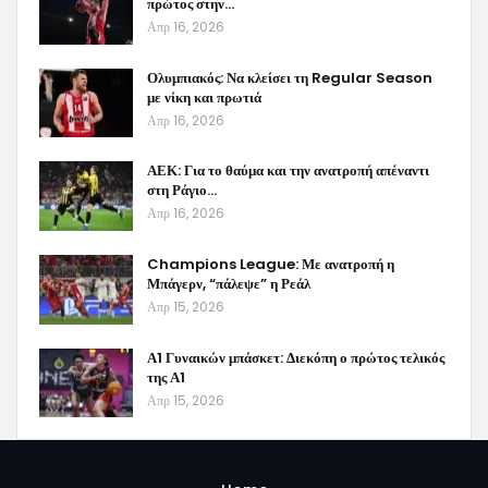
πρώτος στην…
Απρ 16, 2026
Ολυμπιακός: Να κλείσει τη Regular Season
με νίκη και πρωτιά
Απρ 16, 2026
ΑΕΚ: Για το θαύμα και την ανατροπή απέναντι
στη Ράγιο…
Απρ 16, 2026
Champions League: Με ανατροπή η
Μπάγερν, “πάλεψε” η Ρεάλ
Απρ 15, 2026
Α1 Γυναικών μπάσκετ: Διεκόπη ο πρώτος τελικός
της Α1
Απρ 15, 2026