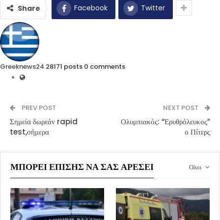
Facebook
Twitter
Share
Greeknews24
28171 posts
0 comments
PREV POST
NEXT POST
Σημεία δωρεάν rapid
Ολυμπιακός: “Ερυθρόλευκος”
test,σήμερα
ο Πίτερς
ΜΠΟΡΕΊ ΕΠΊΣΗΣ ΝΑ ΣΑΣ ΑΡΈΣΕΙ
Ολοι