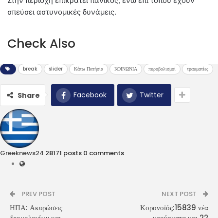
Στην περιοχή επικρατεί πανικός, ενώ επί τόπου έχουν
σπεύσει αστυνομικές δυνάμεις.
Check Also
break
slider
Κάτω Πατήσια
ΚΟΙΝΩΝΙΑ
πυροβολισμοί
τραυματίες
Facebook
Twitter
Share
Greeknews24
28171 posts
0 comments
PREV POST
NEXT POST
ΗΠΑ: Ακυρώσεις
Κορονοϊός:15839 νέα
δρομολογίων και
κρούσματα και 22