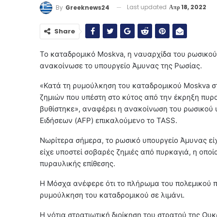
Last updated
Απρ 18, 2022
By
Greeknews24
Share
Το καταδρομικό Moskva, η ναυαρχίδα του ρωσικο
ανακοίνωσε το υπουργείο Άμυνας της Ρωσίας.
«Κατά τη ρυμούλκηση του καταδρομικού Moskva στο
ζημιών που υπέστη στο κύτος από την έκρηξη πυρ
βυθίστηκε», αναφέρει η ανακοίνωση του ρωσικού 
Ειδήσεων (AFP) επικαλούμενο το TASS.
Νωρίτερα σήμερα, το ρωσικό υπουργείο Άμυνας εί
είχε υποστεί σοβαρές ζημιές από πυρκαγιά, η οπο
πυραυλικής επίθεσης.
Η Μόσχα ανέφερε ότι το πλήρωμα του πολεμικού 
ρυμούλκηση του καταδρομικού σε λιμάνι.
Η νότια στρατιωτική διοίκηση του στρατού της Ουκ