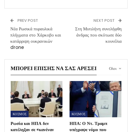
PREV POST
NEXT POST
Νέα Ρωσικά πυραυλικά
Στη Μυτιλήνη συνελήφθη
πλήγματα στο Χάρκοβο και
άνδρας που σκότωσε δύο
κατάρριψη ουκρανικών
κουνέλια
drone
ΜΠΟΡΕΊ ΕΠΊΣΗΣ ΝΑ ΣΑΣ ΑΡΈΣΕΙ
Ολοι
ΚΟΣΜΟΣ
ΚΟΣΜΟΣ
Ρωσία και ΗΠΑ δεν
ΗΠΑ: Ο Ντ. Τραμπ
κατέληξαν σε «κανέναν
υπέγραψε νόμο που