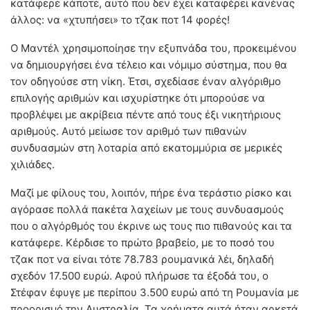
κατάφερε κάποτε, αυτό που δεν έχει καταφέρει κανένας
άλλος: να «χτυπήσει» το τζακ ποτ 14 φορές!
Ο Μαντέλ χρησιμοποίησε την εξυπνάδα του, προκειμένου
να δημιουργήσει ένα τέλειο και νόμιμο σύστημα, που θα
τον οδηγούσε στη νίκη. Έτσι, σχεδίασε έναν αλγόριθμο
επιλογής αριθμών και ισχυρίστηκε ότι μπορούσε να
προβλέψει με ακρίβεια πέντε από τους έξι νικητήριους
αριθμούς. Αυτό μείωσε τον αριθμό των πιθανών
συνδυασμών στη λοταρία από εκατομμύρια σε μερικές
χιλιάδες.
Μαζί με φίλους του, λοιπόν, πήρε ένα τεράστιο ρίσκο και
αγόρασε πολλά πακέτα λαχείων με τους συνδυασμούς
που ο αλγόρθμός του έκρινε ως τους πιο πιθανούς και τα
κατάφερε. Κέρδισε το πρώτο βραβείο, με το ποσό του
τζακ ποτ να είναι τότε 78.783 ρουμανικά λέι, δηλαδή
σχεδόν 17.500 ευρώ. Αφού πλήρωσε τα έξοδά του, ο
Στέφαν έφυγε με περίπου 3.500 ευρώ από τη Ρουμανία με
προορισμό την Αυστραλία. Τα χρήματα αυτά ήταν αρκετά