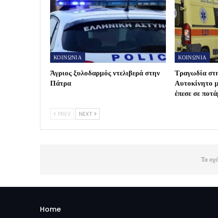
ΚΟΙΝΩΝΙΑ
ΚΟΙΝΩΝΙΑ
Άγριος ξυλοδαρμός ντελιβερά στην
Τραγωδία στ
Πάτρα
Αυτοκίνητο μ
έπεσε σε ποτά
PREV
NEXT
Τα σχό
Home