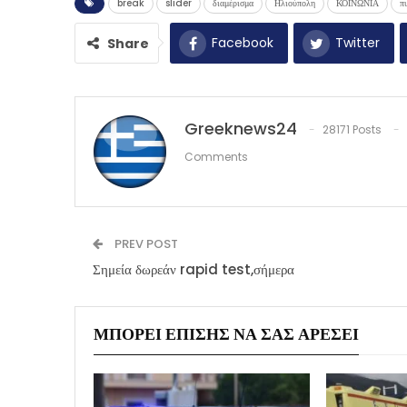
break
slider
διαμέρισμα
Ηλιούπολη
ΚΟΙΝΩΝΙΑ
π
Facebook
Twitter
Share
Greeknews24
28171 Posts
Comments
PREV POST
Σημεία δωρεάν rapid test,σήμερα
ΜΠΟΡΕΊ ΕΠΊΣΗΣ ΝΑ ΣΑΣ ΑΡΈΣΕΙ