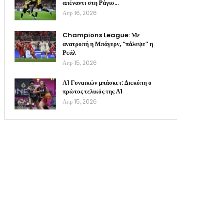
απέναντι στη Ράγιο…
Απρ 16, 2026
Champions League: Με
ανατροπή η Μπάγερν, “πάλεψε” η
Ρεάλ
Απρ 15, 2026
Α1 Γυναικών μπάσκετ: Διεκόπη ο
πρώτος τελικός της Α1
Απρ 15, 2026