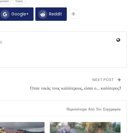
υρκαγιά
Σορός
Google+
ReddIt
0
NEXT POST
Όταν νικάς τους καλύτερους, είσαι ο… καλύτερος!
Περισσότερα Από Τον Συγγραφέα