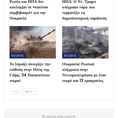
Ρωσία και ΗΠΑ δεν
ΗΠΑ: Ο Ντ. Τραμπ
κατέληξαν σε «κανέναν
υπέγραψε νόμο που
συμβιβασμό» για την
τερματίζει τη
Ουκρανία
δημοσιονομική παράλυση
ΚΟΣΜΟΣ
ΚΟΣΜΟΣ
Το Ισραήλ συνεχίζει την
Ουκρανία: Ρωσικά
επίθεση στην Πόλη της
πλήγματα στην
Γάζας: 34 Παλαιστίνιοι
Ντνιπροπετρόφσκ με έναν
νεκροί
νεκρό και 13 τραυματίες
PREV
NEXT
Τα σχόλια είναι κλειστά.