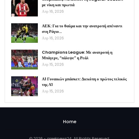
με νίκη και πρωτιά
Απρ 16, 2026
ΑΕΚ: Για το θαύμα και την ανατροπή απέναντι
στη Ράγιο…
Απρ 16, 2026
Champions League: Με ανατροπή η
Μπάγερν, “πάλεψε” η Ρεάλ
Απρ 15, 2026
Α1 Γυναικών μπάσκετ: Διεκόπη ο πρώτος τελικός
της Α1
Απρ 15, 2026
Home
© 2026 - greeknews24. All Rights Reserved.