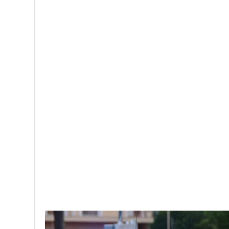
Ο συλληφθείς οδηγήθηκε στον Εισαγγελέα Πλημμε
break
slider
ΚΟΙΝΩΝΙΑ
Σύλληψη 28χρονου για κλοπές κατ
Facebook
Twitter
Share
Greeknews24
28171 posts
0 comments
PREV POST
Κορονοϊός: 3868 νέα κρούσματα και 63
καταγεγραμμένοι θάνατοι το τελευταίο 24ωρο