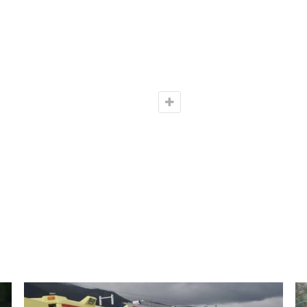
λειοδικών Αθηνών.
' εξακολούθηση στο χώρο του Αεροδρομίου
Google+
ReddIt
NEXT POST
Κυπελλούχος Βελγίου στα πέναλτι η Γάνδη