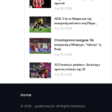
πρωτιά
Απρ 16, 2026
ΑΕΚ: Για το θαύμα και την
ανατροπή απέναντι στη Ράγιο…
Απρ 16, 2026
Champions League: Με
ανατροπή η Μπάγερν, “πάλεψε” η
Ρεάλ
Απρ 15, 2026
Α1 Γυναικών μπάσκετ: Διεκόπη ο
πρώτος τελικός της Α1
Απρ 15, 2026
Home
© 2026 - greeknews24. All Rights Reserved.