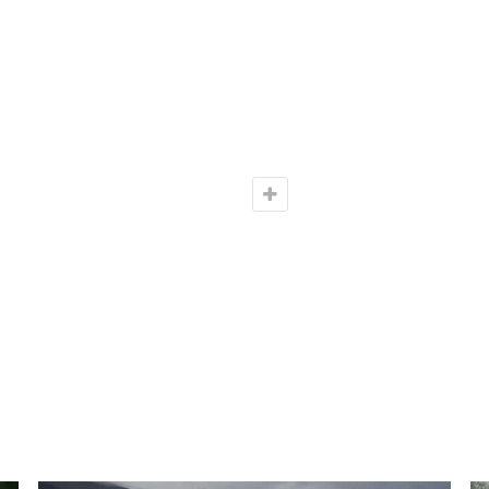
ε σε βάρος της, οδηγήθηκε στην αρμόδια εισαγγελική
slider
ΚΟΙΝΩΝΙΑ
Google+
ReddIt
NEXT POST
ν
Παίκτης του Παναιτωλικού ο Χατζηθεοδωρίδης