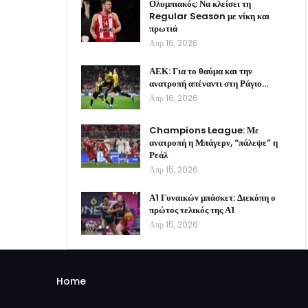
Ολυμπιακός: Να κλείσει τη
Regular Season με νίκη και
πρωτιά
Απρ 16, 2026
ΑΕΚ: Για το θαύμα και την
ανατροπή απέναντι στη Ράγιο…
Απρ 16, 2026
Champions League: Με
ανατροπή η Μπάγερν, “πάλεψε” η
Ρεάλ
Απρ 15, 2026
Α1 Γυναικών μπάσκετ: Διεκόπη ο
πρώτος τελικός της Α1
Απρ 15, 2026
Home