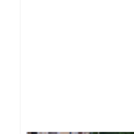
Η συλληφθείσα, με τη δικογραφία που σχηματίστηκ
Αρχή.
47χρονη αλλοδαπή για ληστείες με χρήση υπνωτικών ουσιών
break
Facebook
Twitter
Share
Greeknews24
28171 posts
0 comments
PREV POST
Τι έχει να μας πει ο ΕΟΤ για τα αστέρια των ξενοδοχείω
της Ύδρας;