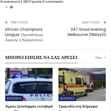
Greeknews24
28171 posts
0 comments
PREV POST
NEXT POST
African Champions
247 Good evening
League: Πρωταθλήτρια
Melbourne 29May22
Αφρικής η Καζαμπλάνκα
ΜΠΟΡΕΊ ΕΠΊΣΗΣ ΝΑ ΣΑΣ ΑΡΈΣΕΙ
Ολοι
ΚΟΙΝΩΝΙΑ
ΚΟΙΝΩΝΙΑ
Άγριος ξυλοδαρμός ντελιβερά
Τραγωδία στη Κέρκυρα: