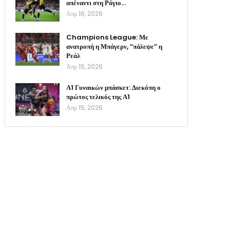
απέναντι στη Ράγιο…
Απρ 16, 2026
Champions League: Με
ανατροπή η Μπάγερν, “πάλεψε” η
Ρεάλ
Απρ 15, 2026
Α1 Γυναικών μπάσκετ: Διεκόπη ο
πρώτος τελικός της Α1
Απρ 15, 2026