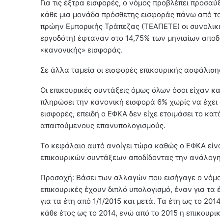
Για τις έξτρα εισφορές, ο νόμος προβλέπει προσαύ
κάθε μια μονάδα πρόσθετης εισφοράς πάνω από το
πρώην Εμπορικής Τράπεζας (ΤΕΑΠΕΤΕ) οι συνολικέ
εργοδότη) έφταναν στο 14,75% των μηνιαίων αποδ
«κανονικής» εισφοράς.
Σε άλλα ταμεία οι εισφορές επικουρικής ασφάλισης
Οι επικουρικές συντάξεις όμως όλων όσοι είχαν κ
πληρώσει την κανονική εισφορά 6% χωρίς να έχει
εισφορές, επειδή ο ΕΦΚΑ δεν είχε ετοιμάσει το κα
απαιτούμενους επανυπολογισμούς.
Το κεφάλαιο αυτό ανοίγει τώρα καθώς ο ΕΦΚΑ είν
επικουρικών συντάξεων αποδίδοντας την ανάλογη 
Προσοχή: Βάσει των αλλαγών που εισήγαγε ο νόμος 
επικουρικές έχουν διπλό υπολογισμό, έναν για τα
για τα έτη από 1/1/2015 και μετά. Τα έτη ως το 2
κάθε έτος ως το 2014, ενώ από το 2015 η επικουρι