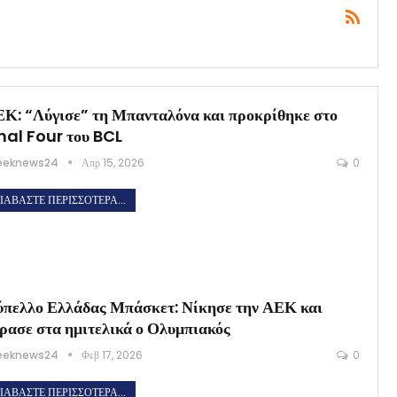
Κ: “Λύγισε” τη Μπανταλόνα και προκρίθηκε στο
nal Four του BCL
eeknews24
Απρ 15, 2026
0
ΙΑΒΆΣΤΕ ΠΕΡΙΣΣΌΤΕΡΑ...
πελλο Ελλάδας Μπάσκετ: Νίκησε την ΑΕΚ και
ρασε στα ημιτελικά ο Ολυμπιακός
eeknews24
Φεβ 17, 2026
0
ΙΑΒΆΣΤΕ ΠΕΡΙΣΣΌΤΕΡΑ...