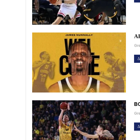
ΑΕ
Gr
Δ
BC
Gr
Δ