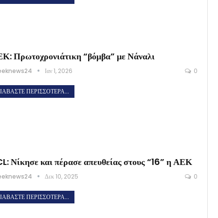
Κ: Πρωτοχρονιάτικη “βόμβα” με Νάναλι
eeknews24
Ιαν 1, 2026
0
ΙΑΒΆΣΤΕ ΠΕΡΙΣΣΌΤΕΡΑ...
L: Νίκησε και πέρασε απευθείας στους “16” η ΑΕΚ
eeknews24
Δεκ 10, 2025
0
ΙΑΒΆΣΤΕ ΠΕΡΙΣΣΌΤΕΡΑ...