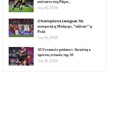
απέναντι στη Ράγιο…
Απρ 16, 2026
Champions League: Με
ανατροπή η Μπάγερν, “πάλεψε” η
Ρεάλ
Απρ 15, 2026
Α1 Γυναικών μπάσκετ: Διεκόπη ο
πρώτος τελικός της Α1
Απρ 15, 2026