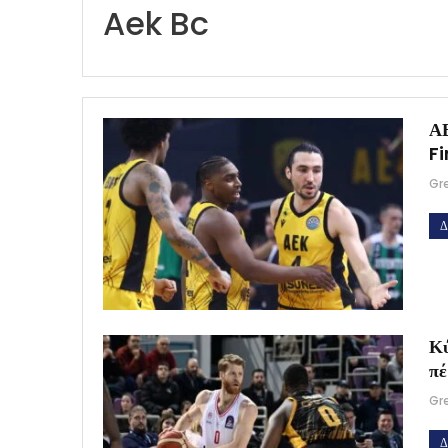
Aek Bc
ΑΕ
Fi
Gr
Δ
Κύ
πέ
Gr
Δ