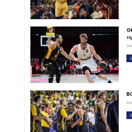
GB
τ
Gr
Δ
BC
Gr
Δ