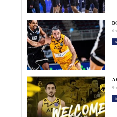
ΒC
Gr
Δ
ΑΕ
Gr
Δ