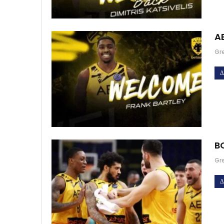
AE
Gr
Δ
BC
Gr
Δ