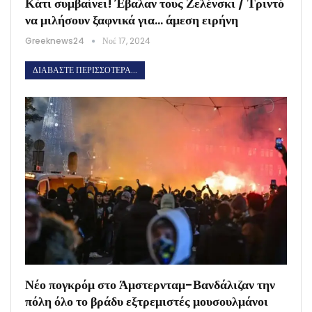
Κάτι συμβαίνει! Έβαλαν τους Ζελένσκι / Τριντό
να μιλήσουν ξαφνικά για… άμεση ειρήνη
Greeknews24
Νοέ 17, 2024
ΔΙΑΒΆΣΤΕ ΠΕΡΙΣΣΌΤΕΡΑ...
Νέο πογκρόμ στο Άμστερνταμ-Βανδάλιζαν την
πόλη όλο το βράδυ εξτρεμιστές μουσουλμάνοι