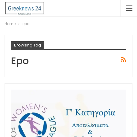
Home
epo
Browsing Tag
Epo