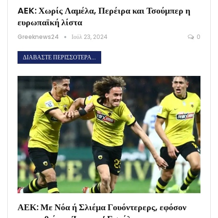
AEK: Χωρίς Λαμέλα, Περέιρα και Τσούμπερ η
ευρωπαϊκή λίστα
Greeknews24
Ιούλ 23, 2024
0
ΔΙΑΒΆΣΤΕ ΠΕΡΙΣΣΌΤΕΡΑ...
ΑΕΚ: Με Νόα ή Σλιέμα Γουόντερερς, εφόσον