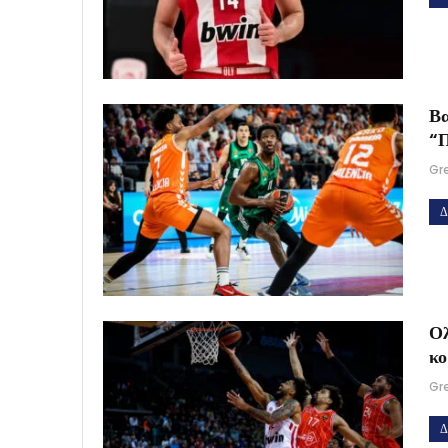
Βα
“Π
Gr
Δ
Ολ
κ
Gr
Δ