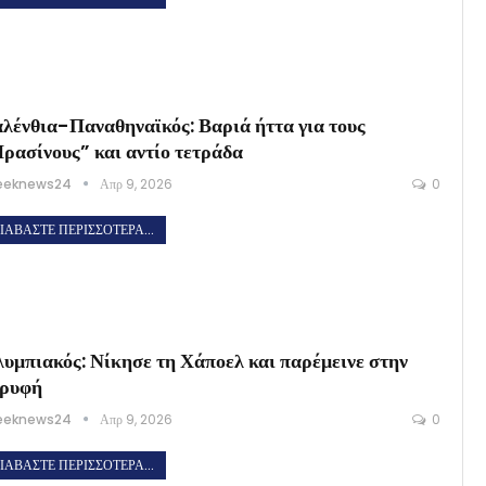
λένθια-Παναθηναϊκός: Βαριά ήττα για τους
ρασίνους” και αντίο τετράδα
eeknews24
Απρ 9, 2026
0
ΙΑΒΆΣΤΕ ΠΕΡΙΣΣΌΤΕΡΑ...
υμπιακός: Νίκησε τη Χάποελ και παρέμεινε στην
ορυφή
eeknews24
Απρ 9, 2026
0
ΙΑΒΆΣΤΕ ΠΕΡΙΣΣΌΤΕΡΑ...