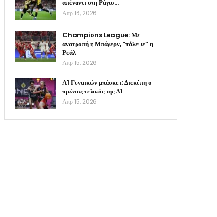
απέναντι στη Ράγιο…
Απρ 16, 2026
Champions League: Με
ανατροπή η Μπάγερν, “πάλεψε” η
Ρεάλ
Απρ 15, 2026
Α1 Γυναικών μπάσκετ: Διεκόπη ο
πρώτος τελικός της Α1
Απρ 15, 2026