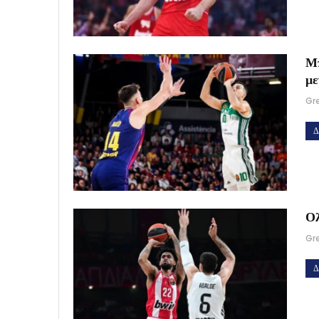
Μπ
με
Gr
Δ
Ολ
Gr
Δ