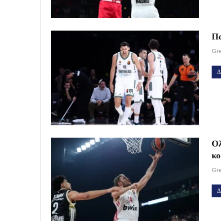
Πα
Gr
Δ
Ολ
κ
Gr
Δ