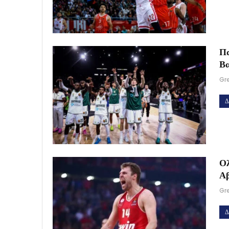
Πα
Βα
Gr
Δ
Ολ
Αβ
Gr
Δ