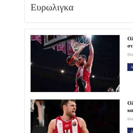
Ευρωλιγκα
Ολ
στ
Gr
Δ
Ολ
κα
Gr
Δ