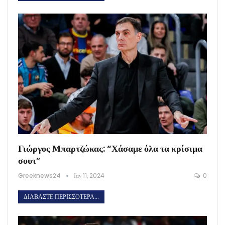
Γιώργος Μπαρτζώκας: “Χάσαμε όλα τα κρίσιμα
σουτ”
Greeknews24
Ιαν 11, 2024
0
ΔΙΑΒΆΣΤΕ ΠΕΡΙΣΣΌΤΕΡΑ...